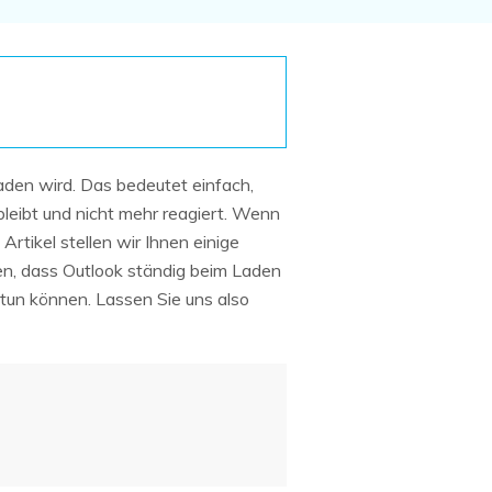
Systemwiederherstellung
wiederherstellen
Formatierte Festplatte
Wiederherstellung nach
wiederherstellen
Werkseinstellung
RAID
RAW-Festplatten-
Datenrettung
Werkseinstellung
Neu
aden wird. Das bedeutet einfach,
leibt und nicht mehr reagiert. Wenn
rtikel stellen wir Ihnen einige
en, dass Outlook ständig beim Laden
s tun können. Lassen Sie uns also