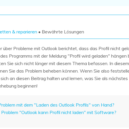
Wiederherstellung
Wiederherstellung
Alle Produkte ansehen
ZIP-
PPT-
Wiederherstellung
Wiederherstellung
Email-
PDF-
retten & reparieren
• Bewährte Lösungen
Wiederherstellung
Wiederherstellung
über Probleme mit Outlook berichtet, dass das Profil nicht gel
des Programms mit der Meldung "Profil wird geladen" hängen b
ten Sie sich nicht länger mit diesem Thema befassen. In diesem A
denen Sie das Problem beheben können. Wenn Sie also feststell
ALLE FUNKTIONEN ENTDECKEN
ie sich an diesen Beitrag halten und lernen, was Sie als nächste
ehebung beginnen!
Problem mit dem "Laden des Outlook Profils" von Hand?
s Problem "Outlook kann Profil nicht laden" mit Software?