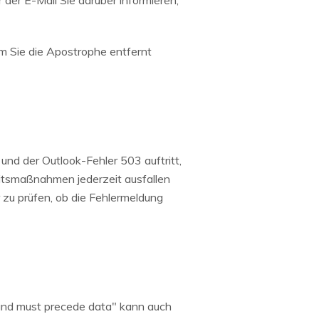
der E-Mail Sie darüber informieren,
 Sie die Apostrophe entfernt
nd der Outlook-Fehler 503 auftritt,
eitsmaßnahmen jederzeit ausfallen
 zu prüfen, ob die Fehlermeldung
mand must precede data" kann auch