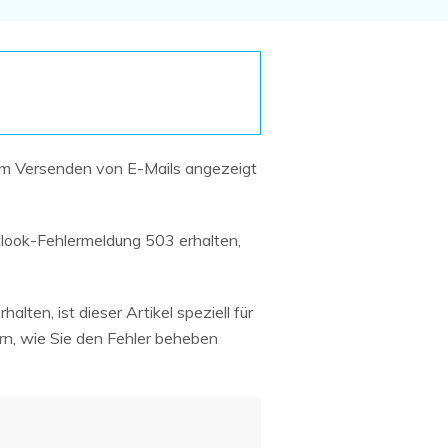
Systemwiederherstellung
wiederherstellen
Formatierte Festplatte
Wiederherstellung nach
wiederherstellen
Werkseinstellung
RAID
RAW-Festplatten-
Datenrettung
Werkseinstellung
Neu
m Versenden von E-Mails angezeigt
utlook-Fehlermeldung 503 erhalten,
en, ist dieser Artikel speziell für
rn, wie Sie den Fehler beheben