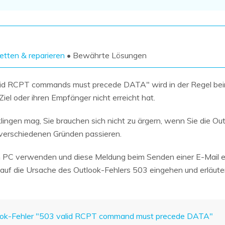
Wiederherstellung
Wiederherstellung
Alle Produkte ansehen
ZIP-
PPT-
Wiederherstellung
Wiederherstellung
Email-
PDF-
retten & reparieren
• Bewährte Lösungen
Wiederherstellung
Wiederherstellung
lid RCPT commands must precede DATA" wird in der Regel bei
Ziel oder ihren Empfänger nicht erreicht hat.
klingen mag, Sie brauchen sich nicht zu ärgern, wenn Sie die O
ALLE FUNKTIONEN ENTDECKEN
verschiedenen Gründen passieren.
PC verwenden und diese Meldung beim Senden einer E-Mail erhalt
 auf die Ursache des Outlook-Fehlers 503 eingehen und erläute
look-Fehler "503 valid RCPT command must precede DATA"