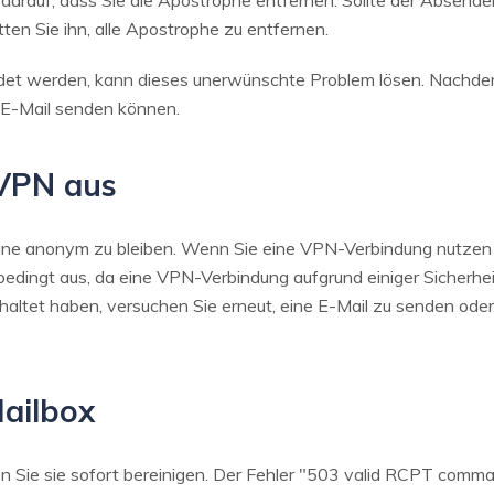
rauf, dass Sie die Apostrophe entfernen. Sollte der Absender 
tten Sie ihn, alle Apostrophe zu entfernen.
det werden, kann dieses unerwünschte Problem lösen. Nachdem
e E-Mail senden können.
 VPN aus
ine anonym zu bleiben. Wenn Sie eine VPN-Verbindung nutzen u
bedingt aus, da eine VPN-Verbindung aufgrund einiger Sicherh
ltet haben, versuchen Sie erneut, eine E-Mail zu senden oder
Mailbox
sen Sie sie sofort bereinigen. Der Fehler "503 valid RCPT com