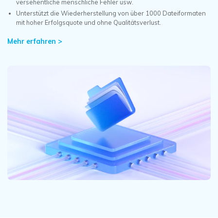
DOWNLOAD
Sign In
versehentliche menschliche Fehler usw.
Unbegrenzte Daten vom Mac-System
wiederherstellen
Unterstützt die Wiederherstellung von über 1000 Dateiformaten
Aktuelles Thema
mit hoher Erfolgsquote und ohne Qualitätsverlust.
Datenverlust-Szenarien
Kostenlos Testen
search
Mehr erfahren >
ALLE FUNKTIONEN ENTDECKEN
Recoverit kostenlos
Verlorene/gel?schte Daten kostenlos
wiederherstellen
Kostenlos Testen
Weitere Produkte
Repairit - Datenreparatur
UBackit - Datensicherung