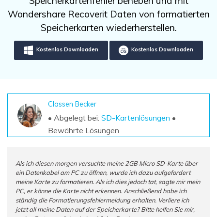
Speicherkartenfehler beheben und mit
DOWNLOAD
Sign In
Unbegrenzte Daten vom Mac-System
Wondershare Recoverit Daten von formatierten
wiederherstellen
Aktuelles Thema
Datenverlust-Szenarien
Speicherkarten wiederherstellen.
Kostenlos Testen
search
Kostenlos Downloaden
Kostenlos Downloaden
ALLE FUNKTIONEN ENTDECKEN
Recoverit kostenlos
Verlorene/gel?schte Daten kostenlos
wiederherstellen
Classen Becker
• Abgelegt bei:
SD-Kartenlösungen
•
Kostenlos Testen
Bewährte Lösungen
Als ich diesen morgen versuchte meine 2GB Micro SD-Karte über
Weitere Produkte
ein Datenkabel am PC zu öffnen, wurde ich dazu aufgefordert
meine Karte zu formatieren. Als ich dies jedoch tat, sagte mir mein
Repairit - Datenreparatur
PC, er könne die Karte nicht erkennen. Anschließend habe ich
ständig die Formatierungsfehlermeldung erhalten. Verliere ich
UBackit - Datensicherung
jetzt all meine Daten auf der Speicherkarte? Bitte helfen Sie mir,