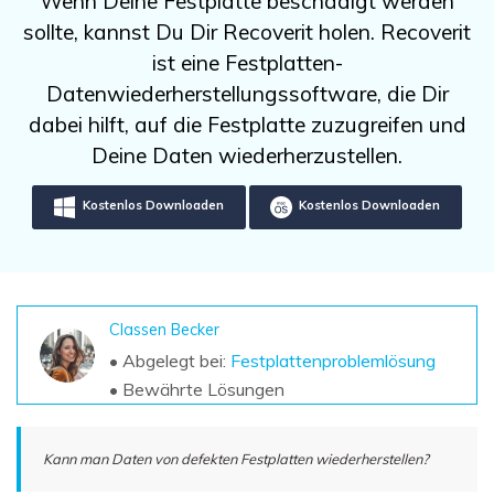
Wenn Deine Festplatte beschädigt werden
DOWNLOAD
Sign In
Unbegrenzte Daten vom Mac-System
sollte, kannst Du Dir Recoverit holen. Recoverit
wiederherstellen
Aktuelles Thema
Datenverlust-Szenarien
ist eine Festplatten-
Kostenlos Testen
search
Datenwiederherstellungssoftware, die Dir
dabei hilft, auf die Festplatte zuzugreifen und
ALLE FUNKTIONEN ENTDECKEN
Deine Daten wiederherzustellen.
Recoverit kostenlos
Kostenlos Downloaden
Kostenlos Downloaden
Verlorene/gel?schte Daten kostenlos
wiederherstellen
Kostenlos Testen
Classen Becker
• Abgelegt bei:
Festplattenproblemlösung
Weitere Produkte
• Bewährte Lösungen
Repairit - Datenreparatur
UBackit - Datensicherung
Kann man Daten von defekten Festplatten wiederherstellen?