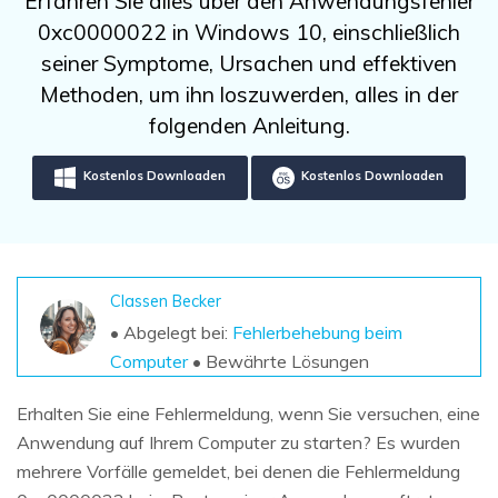
Erfahren Sie alles über den Anwendungsfehler
DOWNLOAD
Sign In
Unbegrenzte Daten vom Mac-System
0xc0000022 in Windows 10, einschließlich
wiederherstellen
Aktuelles Thema
Datenverlust-Szenarien
seiner Symptome, Ursachen und effektiven
Kostenlos Testen
search
Methoden, um ihn loszuwerden, alles in der
folgenden Anleitung.
ALLE FUNKTIONEN ENTDECKEN
Kostenlos Downloaden
Kostenlos Downloaden
Recoverit kostenlos
Verlorene/gel?schte Daten kostenlos
wiederherstellen
Kostenlos Testen
Classen Becker
• Abgelegt bei:
Fehlerbehebung beim
Computer
• Bewährte Lösungen
Weitere Produkte
Erhalten Sie eine Fehlermeldung, wenn Sie versuchen, eine
Repairit - Datenreparatur
Anwendung auf Ihrem Computer zu starten? Es wurden
UBackit - Datensicherung
mehrere Vorfälle gemeldet, bei denen die Fehlermeldung