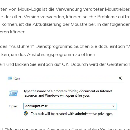
reten von Maus-Lags ist die Verwendung veralteter Maustreib
ber der alten Version verwenden, können solche Probleme auftre
können, ist die Aktualisierung der Maustreiber. In der folgenden
ieren können.
en des "Ausführen" Dienstprogramms. Suchen Sie dazu einfach 
cken, um das Ausführungsprogramm zu öffnen.
n und klicken Sie einfach auf OK. Dadurch wird der Geräteman
t "Mäuse und andere Zeigegeräte" und wählen Sie ihn aus, um i