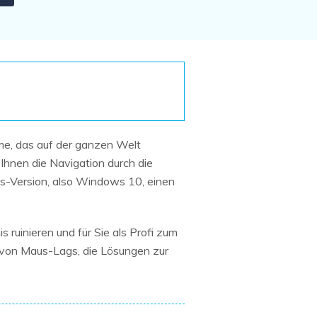
Systemwiederherstellung
wiederherstellen
Formatierte Festplatte
Wiederherstellung nach
wiederherstellen
Werkseinstellung
RAID
RAW-Festplatten-
Datenrettung
Werkseinstellung
Neu
me, das auf der ganzen Welt
Ihnen die Navigation durch die
ws-Version, also Windows 10, einen
 ruinieren und für Sie als Profi zum
 von Maus-Lags, die Lösungen zur