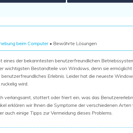
Wiederherstellung
Wiederherstellung
Alle Produkte ansehen
ZIP-
PPT-
Wiederherstellung
Wiederherstellung
Email-
PDF-
Wiederherstellung
Wiederherstellung
ehebung beim Computer
• Bewährte Lösungen
t eines der bekanntesten benutzerfreundlichen Betriebssyste
der wichtigsten Bestandteile von Windows, denn sie ermöglicht 
n benutzerfreundliches Erlebnis. Leider hat die neueste Windo
ALLE FUNKTIONEN ENTDECKEN
ruckelig wird.
erlangsamt, stottert oder friert ein, was das Benutzererlebnis
ikel erklären wir Ihnen die Symptome der verschiedenen Arten
r auch einige Tipps zur Vermeidung dieses Problems.