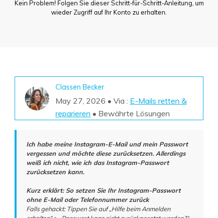
DOWNLOAD
Sign In
Kein Problem! Folgen Sie dieser Schritt-für-Schritt-Anleitung, um
Unbegrenzte Daten vom Mac-System
wieder Zugriff auf Ihr Konto zu erhalten.
wiederherstellen
Aktuelles Thema
Datenverlust-Szenarien
Kostenlos Testen
search
ALLE FUNKTIONEN ENTDECKEN
Recoverit kostenlos
Classen Becker
Verlorene/gel?schte Daten kostenlos
May 27, 2026 • Via :
E-Mails retten &
wiederherstellen
reparieren
• Bewährte Lösungen
Kostenlos Testen
Ich habe meine Instagram-E-Mail und mein Passwort
vergessen und möchte diese zurücksetzen. Allerdings
weiß ich nicht, wie ich das Instagram-Passwort
Weitere Produkte
zurücksetzen kann.
Repairit - Datenreparatur
Kurz erklärt: So setzen Sie Ihr Instagram-Passwort
ohne E-Mail oder Telefonnummer zurück
UBackit - Datensicherung
Falls gehackt: Tippen Sie auf „Hilfe beim Anmelden