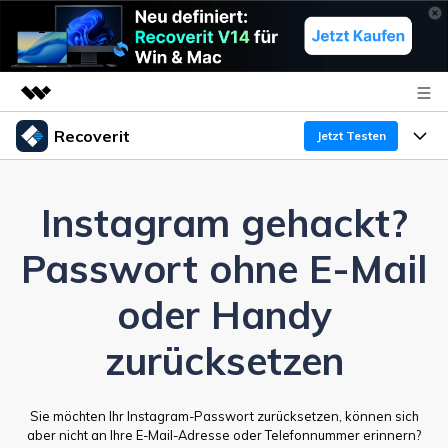
Recoverit
Top-Produkte
Jetzt Testen
KI-gestützte digitale Kreativität
Produkte
Business
Dienstprogramme
Instagram gehackt?
Überblick
Funktionen
Über uns
Passwort ohne E-Mail
Lösungen
Recoverit für Windows
KI
Wiederherstellung von Laufwerken
Ressourcen
Presseraum
Ein führendes Tool zur Datenrettung für Windows
oder Handy
Kostenlos Testen
Gel?schte Medien wiederherstellen
Shop
Warum Recoverit
zurücksetzen
Experte für Datenrettung
Support
Guide
Exklusive Wiederherstellungsl?sungen
Neu
Sie möchten Ihr Instagram-Passwort zurücksetzen, können sich
Recoverit für Mac
KI
aber nicht an Ihre E-Mail-Adresse oder Telefonnummer erinnern?
Kundengeschichten
Dokumente wiederherstellen