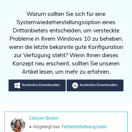
DOWNLOAD
Sign In
Unbegrenzte Daten vom Mac-System
wiederherstellen
Aktuelles Thema
Warum sollten Sie sich für eine
Datenverlust-Szenarien
Kostenlos Testen
Systemwiederherstellungsoption eines
search
Drittanbieters entscheiden, um versteckte
ALLE FUNKTIONEN ENTDECKEN
Probleme in Ihrem Windows 10 zu beheben,
wenn die letzte bekannte gute Konfiguration
Recoverit kostenlos
zur Verfügung steht? Wenn Ihnen dieses
Verlorene/gel?schte Daten kostenlos
Konzept neu erscheint, sollten Sie unseren
wiederherstellen
Artikel lesen, um mehr zu erfahren.
Kostenlos Testen
Kostenlos Downloaden
Kostenlos Downloaden
Weitere Produkte
Repairit - Datenreparatur
Classen Becker
UBackit - Datensicherung
• Abgelegt bei:
Fehlerbehebung beim