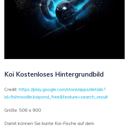
Koi Kostenloses Hintergrundbild
Credit:
https://play.google.com/store/apps/details?
id=fishnoodle.koipond_free&feature=search_result
Größe: 506 x 900
Damit können Sie bunte Koi-Fische auf dem