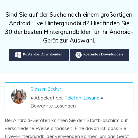
DOWNLOAD
Sign In
Unbegrenzte Daten vom Mac-System
wiederherstellen
Aktuelles Thema
Sind Sie auf der Suche nach einem großartigen
Datenverlust-Szenarien
Kostenlos Testen
Android Live Hintergrundbild? Hier finden Sie
search
30 der besten Hintergrundbilder für Ihr Android-
ALLE FUNKTIONEN ENTDECKEN
Gerät zur Auswahl.
Recoverit kostenlos
Kostenlos Downloaden
Kostenlos Downloaden
Verlorene/gel?schte Daten kostenlos
wiederherstellen
Kostenlos Testen
Classen Becker
• Abgelegt bei:
Telefon-Lösung
•
Bewährte Lösungen
Weitere Produkte
Repairit - Datenreparatur
Bei Android-Geräten können Sie den Startbildschirm auf
UBackit - Datensicherung
verschiedene Weise anpassen. Eine davon ist, dass Sie
Live-Hintergrundbilder verwenden können, um das Gerät