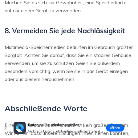
Machen Sie es sich zur Gewohnheit, eine Speicherkarte
auf nur einem Gerät zu verwenden.
8. Vermeiden Sie jede Nachlässigkeit
Multimedia-Speichermedien bedürfen im Gebrauch größter
Sorgfalt. Achten Sie darauf, dass Sie ein stabiles Gehäuse
verwenden, um sie zu schützen. Seien Sie außerdem
besonders vorsichtig, wenn Sie sie in das Gerät einlegen
oder aus diesem herausnehmen.
Abschließende Worte
Eine nicht lesbare Speicherkarte ist kein großes Problem.
Daten online wiederherstellen
öffnen
Verlorene Daten? Jetzt online wiederherstellen!
Wir hoffen, dass unsere Lösungen Ihnen helfen konnten,