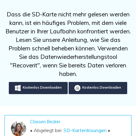
DOWNLOAD
Sign In
Unbegrenzte Daten vom Mac-System
wiederherstellen
Aktuelles Thema
Dass die SD-Karte nicht mehr gelesen werden
Datenverlust-Szenarien
Kostenlos Testen
kann, ist ein häufiges Problem, mit dem viele
search
Benutzer in Ihrer Laufbahn konfrontiert werden.
ALLE FUNKTIONEN ENTDECKEN
Lesen Sie unsere Anleitung, wie Sie das
Problem schnell beheben können. Verwenden
Recoverit kostenlos
Sie das Datenwiederherstellungstool
Verlorene/gel?schte Daten kostenlos
"Recoverit", wenn Sie bereits Daten verloren
wiederherstellen
haben.
Kostenlos Testen
Kostenlos Downloaden
Kostenlos Downloaden
Weitere Produkte
Repairit - Datenreparatur
Classen Becker
UBackit - Datensicherung
• Abgelegt bei:
SD-Kartenlösungen
•