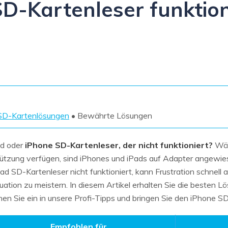
D-Kartenleser funktioni
Wiederherstellung
Wiederherstellung
Alle Produkte ansehen
ZIP-
PPT-
Wiederherstellung
Wiederherstellung
Email-
PDF-
Wiederherstellung
Wiederherstellung
SD-Kartenlösungen
• Bewährte Lösungen
ALLE FUNKTIONEN ENTDECKEN
ad oder
iPhone SD-Kartenleser, der nicht funktioniert?
Wäh
tützung verfügen, sind iPhones und iPads auf Adapter angewie
ad SD-Kartenleser nicht funktioniert, kann Frustration schnell a
tuation zu meistern. In diesem Artikel erhalten Sie die besten 
n Sie ein in unsere Profi-Tipps und bringen Sie den iPhone S
Empfohlen für...