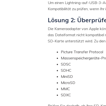
Um einen Lightning-auf-USB-3-Adap
Kompatibilität zu prüfen, wenn Ihr
Lösung 2: Überprüfe
Die Kameraadapter von Apple könn
das Dateiformat nicht kompatibel m
SD-Karte unterstützt wird. Zu den
Picture Transfer Protocol
Massenspeichergeräte-Pro
SDSC
SDHC
MiniSD
MicroSD
MMC
SDXC
Prüfen Sie deshalb, ob Ihre SD-Kar