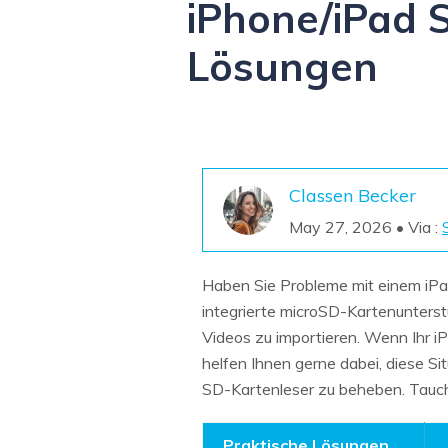
iPhone/iPad S
NAS-Datenrettung
Lösungen
Mac-Papierkorb-Wiederherstellung
Neu
Classen Becker
May 27, 2026 • Via :
Haben Sie Probleme mit einem iP
integrierte microSD-Kartenunters
Videos zu importieren. Wenn Ihr iP
helfen Ihnen gerne dabei, diese Si
SD-Kartenleser zu beheben. Tauche
Praktische Lösungen