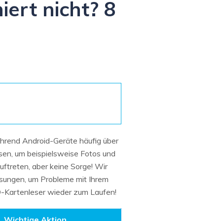
ert nicht? 8
Systemwiederherstellung
wiederherstellen
Formatierte Festplatte
Wiederherstellung nach
wiederherstellen
Werkseinstellung
RAID
RAW-Festplatten-
Datenrettung
Werkseinstellung
Neu
rend Android-Geräte häufig über
sen, um beispielsweise Fotos und
uftreten, aber keine Sorge! Wir
Lösungen, um Probleme mit Ihrem
D-Kartenleser wieder zum Laufen!
Wichtige Aktion