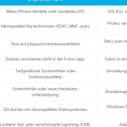
Ältere iPhone-Modelle oder veraltetes iOS.
iOS 9.2+ (
Prüfen, ob
Inkompatible Kartenformate (SDXC, MMC usw.).
Den Leser mi
Test auf physische Hardwaredefekte.
Dateien erscheinen nicht in der Fotos-App.
Fotos in ei
Tiefgreifende Systemfehler oder
Einstellun
Softwarekonflikte.
Systemfehler oder neue Hardware-
Einstellun
Unterstützung.
Windows P
SD-Karten mit inkompatiblen Dateisystemen.
Lockerer Sitz oder verschmutzte Lightning-/USB-
Ada