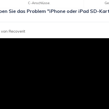
C-Anschlüsse.
Ge
ben Sie das Problem "iPhone oder iPad SD-Kart
s
von Recoverit