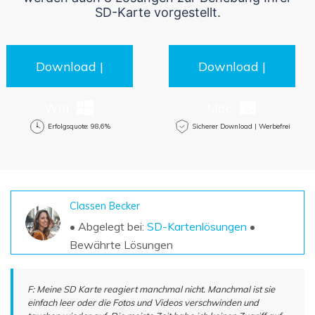
DOWNLOAD
Sign In
Unbegrenzte Daten vom Mac-System
SD-Karte vorgestellt.
wiederherstellen
Aktuelles Thema
Datenverlust-Szenarien
Kostenlos Testen
search
Download |
Download |
ALLE FUNKTIONEN ENTDECKEN
Win
Mac
Recoverit kostenlos
Erfolgsquote: 98,6%
Sicherer Download | Werbefrei
Verlorene/gel?schte Daten kostenlos
wiederherstellen
Kostenlos Testen
Classen Becker
• Abgelegt bei:
SD-Kartenlösungen
•
Bewährte Lösungen
Weitere Produkte
Repairit - Datenreparatur
F: Meine SD Karte reagiert manchmal nicht. Manchmal ist sie
UBackit - Datensicherung
einfach leer oder die Fotos und Videos verschwinden und