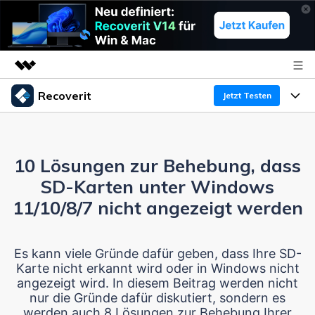
Recoverit
Top-Produkte
Jetzt Testen
KI-gestützte digitale Kreativität
Produkte
Business
Dienstprogramme
Überblick
10 Lösungen zur Behebung, dass
Funktionen
Über uns
Lösungen
Recoverit für Windows
SD-Karten unter Windows
KI
Wiederherstellung von Laufwerken
Ressourcen
Presseraum
Ein führendes Tool zur Datenrettung für Windows
11/10/8/7 nicht angezeigt werden
Kostenlos Testen
Gel?schte Medien wiederherstellen
Shop
Warum Recoverit
Es kann viele Gründe dafür geben, dass Ihre SD-
Karte nicht erkannt wird oder in Windows nicht
Experte für Datenrettung
Support
Guide
Exklusive Wiederherstellungsl?sungen
Neu
angezeigt wird. In diesem Beitrag werden nicht
nur die Gründe dafür diskutiert, sondern es
Recoverit für Mac
KI
Kundengeschichten
werden auch 8 Lösungen zur Behebung Ihrer
Dokumente wiederherstellen