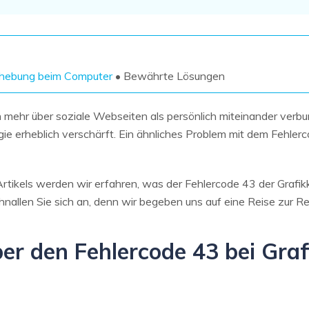
Wiederherstellung
Wiederherstellung
Alle Produkte ansehen
ZIP-
PPT-
Wiederherstellung
Wiederherstellung
Email-
PDF-
ehebung beim Computer
• Bewährte Lösungen
Wiederherstellung
Wiederherstellung
n mehr über soziale Webseiten als persönlich miteinander verb
 erheblich verschärft. Ein ähnliches Problem mit dem Fehlerco
ALLE FUNKTIONEN ENTDECKEN
rtikels werden wir erfahren, was der Fehlercode 43 der Grafikka
nallen Sie sich an, denn wir begeben uns auf eine Reise zur Re
ber den Fehlercode 43 bei Gra