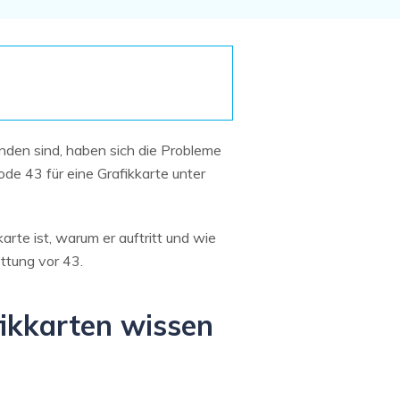
Systemwiederherstellung
wiederherstellen
Formatierte Festplatte
Wiederherstellung nach
wiederherstellen
Werkseinstellung
RAID
RAW-Festplatten-
Datenrettung
Werkseinstellung
Neu
unden sind, haben sich die Probleme
de 43 für eine Grafikkarte unter
rte ist, warum er auftritt und wie
ttung vor 43.
fikkarten wissen