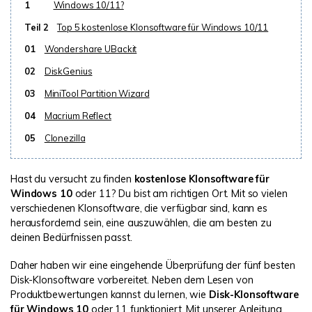
1
Windows 10/11?
Teil 2
Top 5 kostenlose Klonsoftware für Windows 10/11
01
Wondershare UBackit
02
DiskGenius
03
MiniTool Partition Wizard
04
Macrium Reflect
05
Clonezilla
Hast du versucht zu finden
kostenlose Klonsoftware für
Windows 10
oder 11? Du bist am richtigen Ort. Mit so vielen
verschiedenen Klonsoftware, die verfügbar sind, kann es
herausfordernd sein, eine auszuwählen, die am besten zu
deinen Bedürfnissen passt.
Daher haben wir eine eingehende Überprüfung der fünf besten
Disk-Klonsoftware vorbereitet. Neben dem Lesen von
Produktbewertungen kannst du lernen, wie
Disk-Klonsoftware
für Windows 10
oder 11 funktioniert. Mit unserer Anleitung